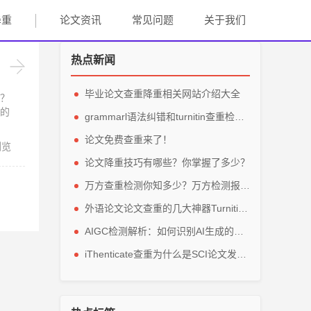
降重
论文资讯
常见问题
关于我们
热点新闻
毕业论文查重降重相关网站介绍大全
？
的
grammarl语法纠错和turnitin查重检测轻松解英文毕业论文
论文免费查重来了！
浏览
论文降重技巧有哪些？你掌握了多少？
万方查重检测你知多少？万方检测报告主要看那些参数？
外语论文论文查重的几大神器Turnitin、grammarly、IThenticate
AIGC检测解析：如何识别AI生成的论文内容？
iThenticate查重为什么是SCI论文发表的指定查重软件？