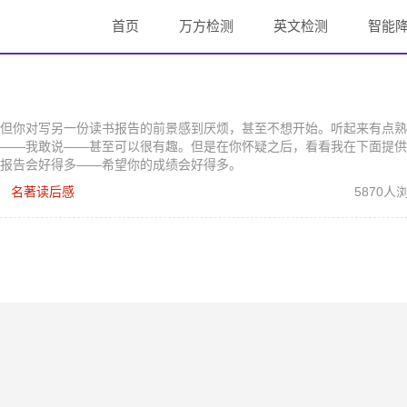
首页
万方检测
英文检测
智能
但你对写另一份读书报告的前景感到厌烦，甚至不想开始。听起来有点熟
——我敢说——甚至可以很有趣。但是在你怀疑之后，看看我在下面提供
报告会好得多——希望你的成绩会好得多。
名著读后感
5870人