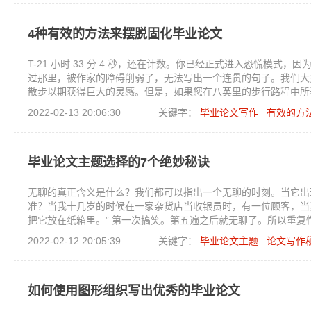
4种有效的方法来摆脱固化毕业论文
T-21 小时 33 分 4 秒，还在计数。你已经正式进入恐慌模
过那里，被作家的障碍削弱了，无法写出一个连贯的句子。我们大
散步以期获得巨大的灵感。但是，如果您在八英里的步行路程中所
障碍，您会怎么做？如果您觉得自己无处可去，那么是时候尝试一
2022-02-13 20:06:30
关键字：
毕业论文写作
有效的方
毕业论文主题选择的7个绝妙秘诀
无聊的真正含义是什么？我们都可以指出一个无聊的时刻。当它出
准？当我十几岁的时候在一家杂货店当收银员时，有一位顾客，当
把它放在纸箱里。” 第一次搞笑。第五遍之后就无聊了。所以重复
2022-02-12 20:05:39
关键字：
毕业论文主题
论文写作
如何使用图形组织写出优秀的毕业论文