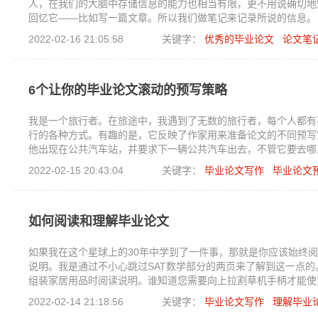
人，在我们的大脑中存储信息的能力也相当有限，更不用说确切地
回忆它——比如写一篇文章。所以我们做笔记来记录所说的信息。
2022-02-16 21:05:58
关键字：
优秀的毕业论文
论文笔
6个让你的毕业论文滚动的预写策略
我是一个旅行者。在旅途中，我遇到了无数的旅行者，每个人都有
行的各种方式。有趣的是，它反映了作家用来准备论文的不同预写
他出现在公共汽车站，并要求下一辆公共汽车出去，不管它要去哪
去了。另一方面，我亲切地称之为“我的妈妈”。现在，当“我的妈
2022-02-15 20:43:04
关键字：
毕业论文写作
毕业论文
目的地方向滚动之前就知道她将在哪里吃饭、睡觉和小便。显然，
法可以为旅行做准备一样，有很多策略可以为你的下一篇文章做准备
让你的论文滚动起来。
如何阅读和理解毕业论文
如果我在这个星球上的30年中学到了一件事，那就是你应该始终
说明。我是通过不小心跳过SAT数学部分的两页来了解到这一点的
组装家居用品时阅读说明。谁知道您需要向上拉割草机手柄才能使
2022-02-14 21:18:56
关键字：
毕业论文写作
理解毕业