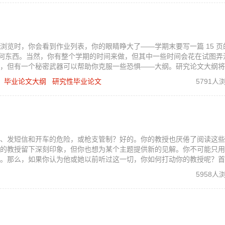
浏览时，你会看到作业列表，你的眼睛睁大了——学期末要写一篇 15 页
的任何东西。当然，你有整个学期的时间来做，但其中一些时间会花在试图弄
，但有一个秘密武器可以帮助你克服一些恐惧——大纲。研究论文大纲将
的论文。它仍然不是你做过的最简单的事情，但想象一下当你交出那 15 
毕业论文大纲
研究性毕业论文
5791人
、发短信和开车的危险，或枪支管制？好的。你的教授也厌倦了阅读这些
的教授留下深刻印象，但你也想为某个主题提供新的见解。你不可能只用
。那么，如果你认为他或她以前听过这一切，你如何打动你的教授呢？首
担心。这篇博文包含 25 个有趣的研究论文主题，可帮助您入门。
5958人