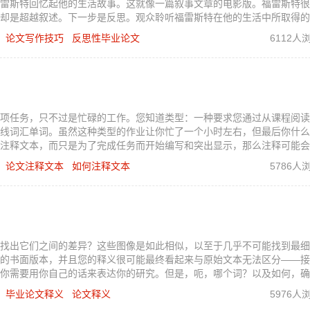
雷斯特回忆起他的生活故事。这就像一篇叙事文章的电影版。福雷斯特很
却是超越叙述。下一步是反思。观众聆听福雷斯特在他的生活中所取得的
活的内容赋予他们更深层次的意义。如果你将福雷斯特的叙述与观众的沉
论文写作技巧
反思性毕业论文
6112人
）
项任务，只不过是忙碌的工作。您知道类型：一种要求您通过从课程阅读
线词汇单词。虽然这种类型的作业让你忙了一个小时左右，但最后你什么
注释文本，而只是为了完成任务而开始编写和突出显示，那么注释可能会
那么注释可能是一个了不起的工具，它不仅可以帮助您理解信息，而且在
论文注释文本
如何注释文本
5786人
正确注释文本，您需要了解以下内容。
找出它们之间的差异？这些图像是如此相似，以至于几乎不可能找到最细
的书面版本，并且您的释义很可能最终看起来与原始文本无法区分——接
你需要用你自己的话来表达你的研究。但是，呃，哪个词？以及如何，确
何解释正确的方式。
毕业论文释义
论文释义
5976人