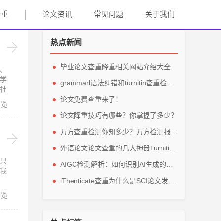
降重
论文资讯
常见问题
关于我们
热点新闻
毕业论文查重降重相关网站介绍大全
、
学
grammarl语法纠错和turnitin查重检测轻松解英文毕业论文
社
方
论文免费查重来了！
浏览
论文降重技巧有哪些？你掌握了多少？
万方查重检测你知多少？万方检测报告主要看那些参数？
外语论文论文查重的几大神器Turnitin、grammarly、IThenticate
只
AIGC检测解析：如何识别AI生成的论文内容？
我
iThenticate查重为什么是SCI论文发表的指定查重软件？
浏览