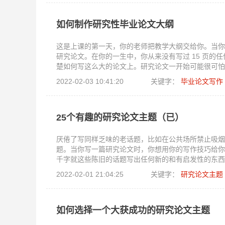
如何制作研究性毕业论文大纲
这是上课的第一天，你的老师把教学大纲交给你。当你
研究论文。在你的一生中，你从来没有写过 15 页
楚如何写这么大的论文上。研究论文一开始可能很可怕
您的想法保持正轨，使您能够相对轻松地写出那篇庞大
2022-02-03 10:41:20
关键字：
毕业论文写作
时你会有什么样的成就感！
25个有趣的研究论文主题（已）
厌倦了写同样乏味的老话题，比如在公共场所禁止吸烟
题。当你写一篇研究论文时，你想用你的写作技巧给你
千字就这些陈旧的话题写出任何新的和有启发性的东西
先，尝试一个更新、更原始的主题。为新鲜想法难过？别
2022-02-01 21:04:25
关键字：
研究论文主题
如何选择一个大获成功的研究论文主题