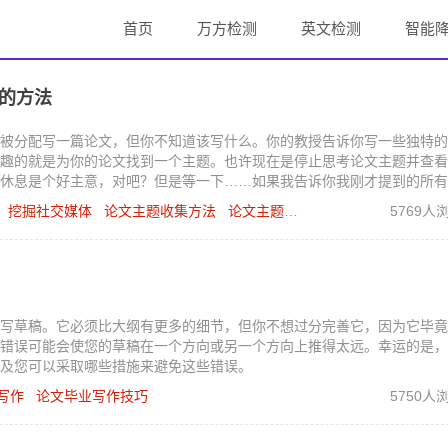
首页
万方检测
英文检测
智能
的方法
被分配写一篇论文，但你不知道该写什么。你的教授告诉你写一些独特的
趣的就是为你的论文找到一个主题。也许现在是停止思考论文主题并查看
休息是个好主意，对吧？但是等一下……如果我告诉你我刚才提到的所有
感觉百度只适合查看你八卦新闻？再想一想！看看这四种挖掘社交媒体的
挖掘社交媒体
论文主题收集方法
论文主题的写作
5769人
写草稿。它必须比大纲有更多的细节，但你不想过分完善它，因为它毕竟
错误可能会使您的草稿在一个方向或另一个方向上推得太远。幸运的是，
及您可以采取哪些措施来避免这些错误。
写作
论文毕业写作技巧
5750人