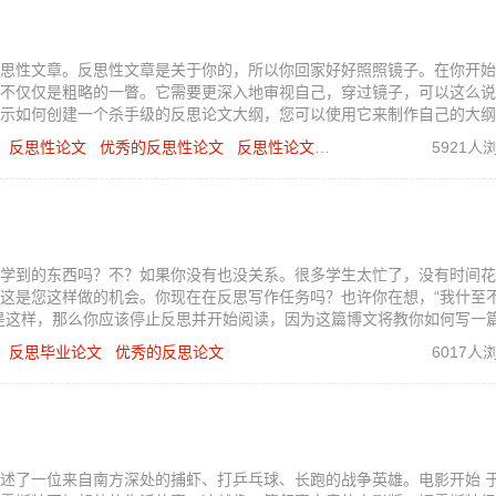
思性文章。反思性文章是关于你的，所以你回家好好照照镜子。在你开始
不仅仅是粗略的一瞥。它需要更深入地审视自己，穿过镜子，可以这么说
示如何创建一个杀手级的反思论文大纲，您可以使用它来制作自己的大纲
反思性论文
优秀的反思性论文
反思性论文大纲
5921人
学到的东西吗？不？如果你没有也没关系。很多学生太忙了，没有时间花
这是您这样做的机会。你现在在反思写作任务吗？也许你在想，“我什至
是这样，那么你应该停止反思并开始阅读，因为这篇博文将教你如何写一
反思毕业论文
优秀的反思论文
6017人
述了一位来自南方深处的捕虾、打乒乓球、长跑的战争英雄。电影开始 