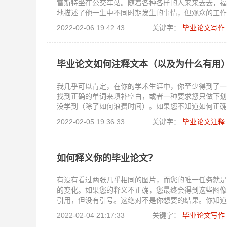
雷斯特坐在公交车站。随着各种各样的人来来去去，福
地描述了他一生中不同时期发生的事情，但观众的工作
就，并就他们教给我们的有关成功、社会观念和一般生
2022-02-06 19:42:43
关键字：
毕业论文写作
结合起来，你就会得到一篇反思性文章的电影版。
毕业论文如何注释文本（以及为什么有用
我几乎可以肯定，在你的学术生涯中，你至少得到了一
找到正确的单词来填补空白，或者一种要求您只做下划
没学到（除了如何浪费时间）。如果您不知道如何正确
费大量时间。但是，如果您知道如何 正确注释文本，
2022-02-05 19:36:33
关键字：
毕业论文注释
时也很有用。需要对注释的价值有一点说服力吗？为了
如何释义你的毕业论文？
有没有看过两张几乎相同的图片，而您的唯一任务就是
的变化。如果您的释义不正确，您最终会得到这些图像
引用，但没有引号。这绝对不是你想要的结果。你知道
地说？我们知道您有问题。因此，事不宜迟，这里是如
2022-02-04 21:17:33
关键字：
毕业论文写作