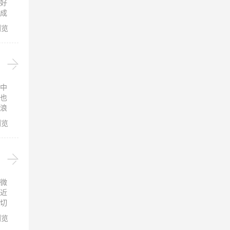
好
成
思
浏览
中
也
浪
研究
浏览
微
近
切
浏览