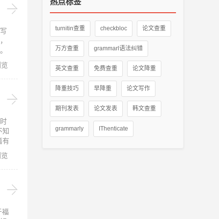
热点标签
turnitin查重
checkbloc
论文查重
写
，
万方查重
grammarl语法纠错
。
浏览
英文查重
免费查重
论文降重
降重技巧
早降重
论文写作
期刊发表
论文发表
韩文查重
时
grammarly
IThenticate
不知
篇有
浏览
于福