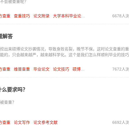
不会被查重呢？
方查重
查重技巧
论文附录
大学本科毕业论文
6678人
题解答
挖出来硕博论文抄袭情况，导致身败名裂，晚节不保。这时论文查重的重
能的，只会越来越严，越来越科学化。这个是我们怎么样顺利毕业的技巧
方查重
维普查重
毕业论文
论文技巧
硕博论文
7672人
什么要求吗？
被查重？
方查重
论文写作
论文参考文献
6692人