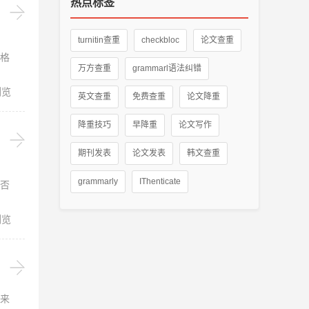
热点标签
turnitin查重
checkbloc
论文查重
格
万方查重
grammarl语法纠错
浏览
英文查重
免费查重
论文降重
降重技巧
早降重
论文写作
期刊发表
论文发表
韩文查重
grammarly
IThenticate
否
浏览
来