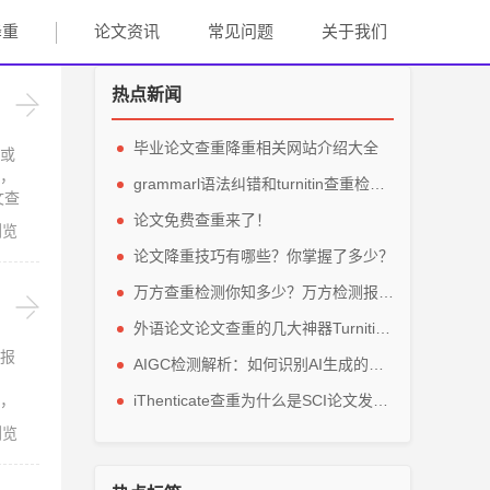
降重
论文资讯
常见问题
关于我们
热点新闻
毕业论文查重降重相关网站介绍大全
或
，
grammarl语法纠错和turnitin查重检测轻松解英文毕业论文
文查
论文免费查重来了！
浏览
ate
论文降重技巧有哪些？你掌握了多少？
万方查重检测你知多少？万方检测报告主要看那些参数？
外语论文论文查重的几大神器Turnitin、grammarly、IThenticate
报
AIGC检测解析：如何识别AI生成的论文内容？
，
iThenticate查重为什么是SCI论文发表的指定查重软件？
浏览