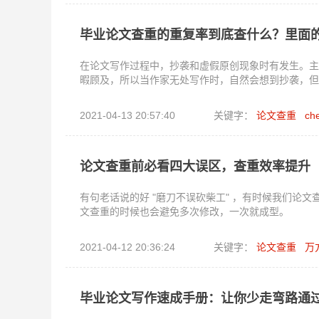
毕业论文查重的重复率到底查什么？里面
在论文写作过程中，抄袭和虚假原创现象时有发生。主
暇顾及，所以当作家无处写作时，自然会想到抄袭，但
2021-04-13 20:57:40
关键字：
论文查重
ch
论文查重前必看四大误区，查重效率提升
有句老话说的好 "磨刀不误砍柴工" ，有时候我们论
文查重的时候也会避免多次修改，一次就成型。
2021-04-12 20:36:24
关键字：
论文查重
万
毕业论文写作速成手册：让你少走弯路通