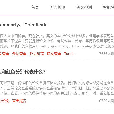
首页
万方检测
英文检测
智能
arly、IThenticate
国人来中国留学，现在韩文，英文的毕业论文越来越多，但是学术表现差
而学术不诚实主要就是指论文抄袭、考试作弊、代考、学历作假等等现象
怎么使用Turnitin、grammarly、IThenticate来解决外语论
文查重
外语查重
外语纠错
韩文查重
Turnitin
grammarly
7686人
IThentic
色和红色分别代表什么？
可以下载一份详细的论文重复率检查报告。我们论文的哪些部分将在查重
？。虽然论文查重系统提供的查重报告确实非常详细。但是总重复率是多
了便于查看，不同的零件将用不同的颜色进行标记。那么，对于重复检查
业论文
查重报告
6759人