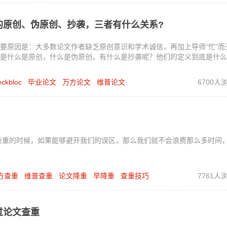
的原创、伪原创、抄袭，三者有什么关系?
要原因是：大多数论文作者缺乏原创意识和学术诚信，再加上导师“忙”而
是什么是原创，什么是伪原创，有什么是抄袭呢？他们的定义到底是什么
eckbloc
毕业论文
万方论文
维普论文
6700人
文查重的时候，如果能够避开我们的误区，那么我们就不会浪费那么多时间
方查重
维普查重
论文降重
早降重
查重技巧
7761人
过论文查重