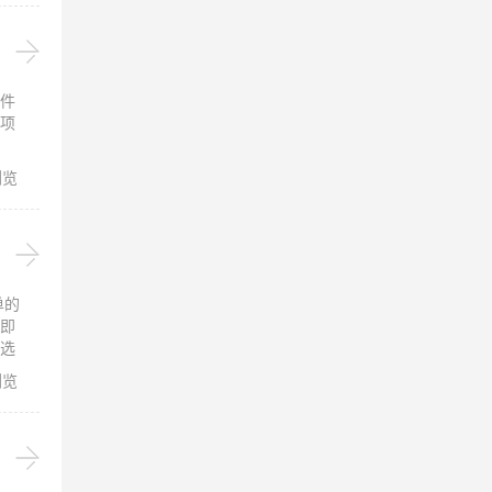
件
项
浏览
单的
即
选
文
浏览