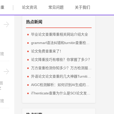
降重
论文资讯
常见问题
关于我们
热点新闻
毕业论文查重降重相关网站介绍大全
grammarl语法纠错和turnitin查重检测轻松解英文毕业论文
论文免费查重来了！
浏览
论文降重技巧有哪些？你掌握了多少？
万方查重检测你知多少？万方检测报告主要看那些参数？
外语论文论文查重的几大神器Turnitin、grammarly、IThenticate
因
AIGC检测解析：如何识别AI生成的论文内容？
文
iThenticate查重为什么是SCI论文发表的指定查重软件？
浏览