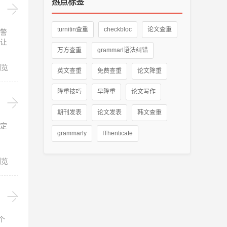
热点标签
turnitin查重
checkbloc
论文查重
警
让
万方查重
grammarl语法纠错
浏览
英文查重
免费查重
论文降重
降重技巧
早降重
论文写作
期刊发表
论文发表
韩文查重
定
grammarly
IThenticate
浏览
个