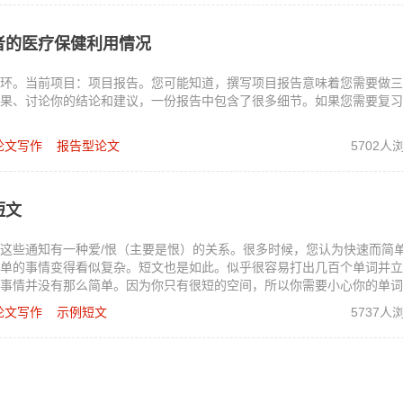
者的医疗保健利用情况
环。当前项目：项目报告。您可能知道，撰写项目报告意味着您需要做三
果、讨论你的结论和建议，一份报告中包含了很多细节。如果您需要复习
论文写作
报告型论文
5702人
短文
这些通知有一种爱/恨（主要是恨）的关系。很多时候，您认为快速而简
单的事情变得看似复杂。短文也是如此。似乎很容易打出几百个单词并立
事情并没有那么简单。因为你只有很短的空间，所以你需要小心你的单词
果您想知道如何完成这样的任务，您可能首先想查看如何写一篇超越其他
论文写作
示例短文
5737人