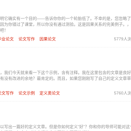
明它确实有一个目的——告诉你你的一个轮胎低了。不幸的是，您忽略了
因为你错过了课堂，所以你没有通过测验。这是因果关系的完美例子。，
吧！
毕业论文
论文写作
因果论文
5779人
，我们今天就来看一下这个示例，含有注释。我在这里包含的文章是良好
有没有改进的余地？最肯定的。而且，如果您刚刚写了自己的定义文章草
论文写作
论文示例
定义类论文
5760人
以写出一篇好的定义文章。但是你如何定义“好”？你和你的导师可能对这